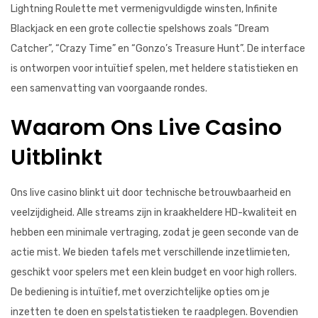
Lightning Roulette met vermenigvuldigde winsten, Infinite
Blackjack en een grote collectie spelshows zoals “Dream
Catcher”, “Crazy Time” en “Gonzo’s Treasure Hunt”. De interface
is ontworpen voor intuïtief spelen, met heldere statistieken en
een samenvatting van voorgaande rondes.
Waarom Ons Live Casino
Uitblinkt
Ons live casino blinkt uit door technische betrouwbaarheid en
veelzijdigheid. Alle streams zijn in kraakheldere HD-kwaliteit en
hebben een minimale vertraging, zodat je geen seconde van de
actie mist. We bieden tafels met verschillende inzetlimieten,
geschikt voor spelers met een klein budget en voor high rollers.
De bediening is intuïtief, met overzichtelijke opties om je
inzetten te doen en spelstatistieken te raadplegen. Bovendien