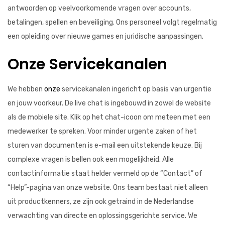
antwoorden op veelvoorkomende vragen over accounts,
betalingen, spellen en beveiliging. Ons personeel volgt regelmatig
een opleiding over nieuwe games en juridische aanpassingen.
Onze Servicekanalen
We hebben
onze
servicekanalen ingericht op basis van urgentie
en jouw voorkeur. De live chat is ingebouwd in zowel de website
als de mobiele site. Klik op het chat-icoon om meteen met een
medewerker te spreken. Voor minder urgente zaken of het
sturen van documenten is e-mail een uitstekende keuze. Bij
complexe vragen is bellen ook een mogelijkheid. Alle
contactinformatie staat helder vermeld op de “Contact” of
“Help”-pagina van onze website. Ons team bestaat niet alleen
uit productkenners, ze zijn ook getraind in de Nederlandse
verwachting van directe en oplossingsgerichte service. We