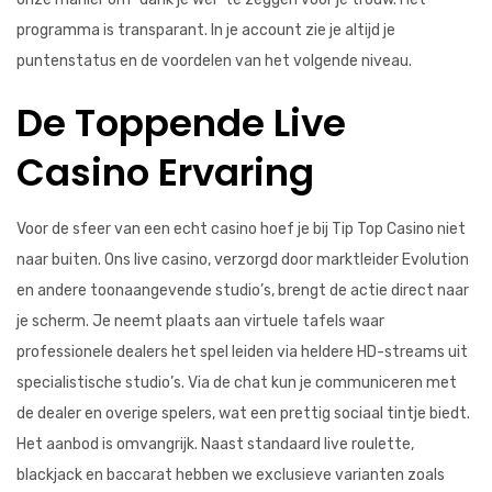
programma is transparant. In je account zie je altijd je
puntenstatus en de voordelen van het volgende niveau.
De Toppende Live
Casino Ervaring
Voor de sfeer van een echt casino hoef je bij Tip Top Casino niet
naar buiten. Ons live casino, verzorgd door marktleider Evolution
en andere toonaangevende studio’s, brengt de actie direct naar
je scherm. Je neemt plaats aan virtuele tafels waar
professionele dealers het spel leiden via heldere HD-streams uit
specialistische studio’s. Via de chat kun je communiceren met
de dealer en overige spelers, wat een prettig sociaal tintje biedt.
Het aanbod is omvangrijk. Naast standaard live roulette,
blackjack en baccarat hebben we exclusieve varianten zoals