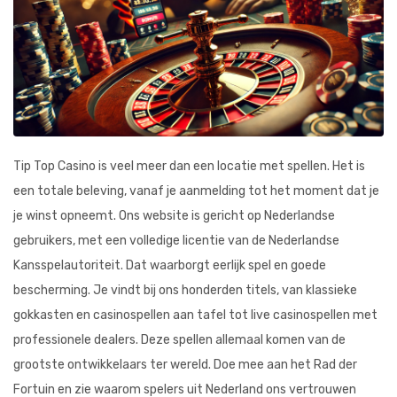
Tip Top Casino is veel meer dan een locatie met spellen. Het is
een totale beleving, vanaf je aanmelding tot het moment dat je
je winst opneemt. Ons website is gericht op Nederlandse
gebruikers, met een volledige licentie van de Nederlandse
Kansspelautoriteit. Dat waarborgt eerlijk spel en goede
bescherming. Je vindt bij ons honderden titels, van klassieke
gokkasten en casinospellen aan tafel tot live casinospellen met
professionele dealers. Deze spellen allemaal komen van de
grootste ontwikkelaars ter wereld. Doe mee aan het Rad der
Fortuin en zie waarom spelers uit Nederland ons vertrouwen