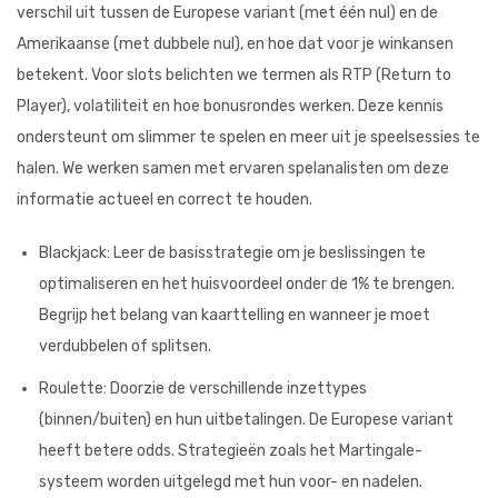
verschil uit tussen de Europese variant (met één nul) en de
Amerikaanse (met dubbele nul), en hoe dat voor je winkansen
betekent. Voor slots belichten we termen als RTP (Return to
Player), volatiliteit en hoe bonusrondes werken. Deze kennis
ondersteunt om slimmer te spelen en meer uit je speelsessies te
halen. We werken samen met ervaren spelanalisten om deze
informatie actueel en correct te houden.
Blackjack: Leer de basisstrategie om je beslissingen te
optimaliseren en het huisvoordeel onder de 1% te brengen.
Begrijp het belang van kaarttelling en wanneer je moet
verdubbelen of splitsen.
Roulette: Doorzie de verschillende inzettypes
(binnen/buiten) en hun uitbetalingen. De Europese variant
heeft betere odds. Strategieën zoals het Martingale-
systeem worden uitgelegd met hun voor- en nadelen.