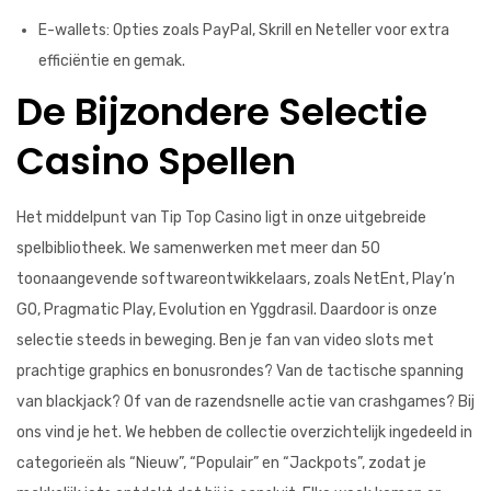
E-wallets: Opties zoals PayPal, Skrill en Neteller voor extra
efficiëntie en gemak.
De Bijzondere Selectie
Casino Spellen
Het middelpunt van Tip Top Casino ligt in onze uitgebreide
spelbibliotheek. We samenwerken met meer dan 50
toonaangevende softwareontwikkelaars, zoals NetEnt, Play’n
GO, Pragmatic Play, Evolution en Yggdrasil. Daardoor is onze
selectie steeds in beweging. Ben je fan van video slots met
prachtige graphics en bonusrondes? Van de tactische spanning
van blackjack? Of van de razendsnelle actie van crashgames? Bij
ons vind je het. We hebben de collectie overzichtelijk ingedeeld in
categorieën als “Nieuw”, “Populair” en “Jackpots”, zodat je