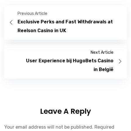
Previous Article
Exclusive Perks and Fast Withdrawals at
Reelson Casino in UK
Next Article
User Experience bij HugoBets Casino
in België
Leave A Reply
Your email address will not be published.
Required