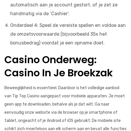
automatisch aan je account gestort, of je zet ze
handmatig via de ‘Cashier’.
Onderdeel 4: Speel de vereiste spellen en voldoe aan
de omzetsvoorwaarde (bijvoorbeeld 35x het
bonusbedrag) voordat je een opname doet.
Casino Onderweg:
Casino In Je Broekzak
Beweeglijkheid is essentieel. Daardoor is het volledige aanbod
van Tip Top Casino aangepast voor mobiele apparaten. Je moet
geen app te downloaden, behalve als je dat wilt. Ga naar
eenvoudig onze website via de browser op je smartphone of
tablet, ongeacht of je Android of iOS gebruikt. De mobiele site
schikt zich moeiteloos aan elk scherm aan en bevat alle functies