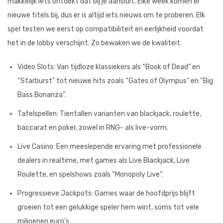
makkelijk iets ontdekt dat bij je aansluit. Elke week komen er
nieuwe titels bij, dus er is altijd iets nieuws om te proberen. Elk
spel testen we eerst op compatibiliteit en eerlijkheid voordat
het in de lobby verschijnt. Zo bewaken we de kwaliteit.
Video Slots: Van tijdloze klassiekers als “Book of Dead” en
“Starburst” tot nieuwe hits zoals “Gates of Olympus” en “Big
Bass Bonanza”.
Tafelspellen: Tientallen varianten van blackjack, roulette,
baccarat en poker, zowel in RNG- als live-vorm.
Live Casino: Een meeslepende ervaring met professionele
dealers in realtime, met games als Live Blackjack, Live
Roulette, en spelshows zoals “Monopoly Live”.
Progressieve Jackpots: Games waar de hoofdprijs blijft
groeien tot een gelukkige speler hem wint, soms tot vele
miljoenen euro’s.