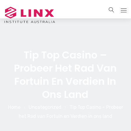
About
Courses
Tip Top Casino –
Probeer Het Rad Van
Partners
Early Childhood Education and Care
Fortuin En Verdien In
Student Information
Certificate III in Early Childhood Education and Care
Ons Land
Diploma of Early Childhood Education and Care
Apply Now
Aged Care and Community Service
Home
Uncategorized
Tip Top Casino – Probeer
Contact Us
Certificate III in Individual Support
het Rad van Fortuin en Verdien in ons land
Certificate IV in Ageing Support