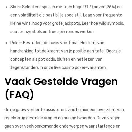
Slots: Selecteer spellen met een hoge RTP (boven 96%) en
een volatiliteit die past bij je speelstijl. Laag voor frequente
kleine wins, hoog voor grote jackpots. Leer hoe wild symbols,
scatter symbols en free spin rondes werken.
Poker: Bestudeer de basis van Texas Hold’em, van
handranking tot de kracht van je positie aan tafel. Doorzie
concepten als pot odds, bluffen en het lezen van
tegenstanders in onze live casino poker-varianten.
Vaak Gestelde Vragen
(FAQ)
Om je gauw verder te assisteren, vindt u hier een overzicht van
regelmatig gestelde vragen en hun antwoorden. Deze vragen
gaan over veelvoorkomende onderwerpen waar startende en