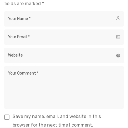
fields are marked
*
Save my name, email, and website in this
browser for the next time I comment.