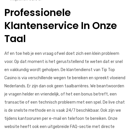
Professionele
Klantenservice In Onze
Taal
Af en toe heb je een vraag ofwel doet zich een klein probleem
voor. Op dat moment is het geruststellend te weten dat er snel
en vakkundig wordt geholpen. De klantendienst van Tip Top
Casino is via verschillende wegen te bereiken en spreekt vloeiend
Nederlands. Er zijn dan ook geen taalbarrières. We beantwoorden
je vragen helder en vriendelijk, of het een bonus betreft, een
transactie of een technisch probleem met een spel. De live chat
is de snelste methode en is vaak 24/7 beschikbaar. Ook zijn we
tijdens kantooruren per e-mail en telefoon te bereiken. Onze
website heeft ook een uitgebreide FAQ-sectie met directe