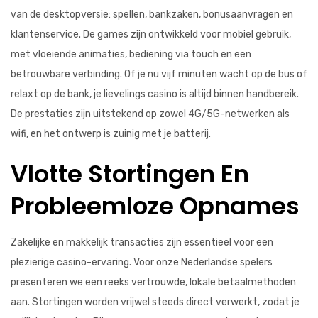
van de desktopversie: spellen, bankzaken, bonusaanvragen en
klantenservice. De games zijn ontwikkeld voor mobiel gebruik,
met vloeiende animaties, bediening via touch en een
betrouwbare verbinding. Of je nu vijf minuten wacht op de bus of
relaxt op de bank, je lievelings casino is altijd binnen handbereik.
De prestaties zijn uitstekend op zowel 4G/5G-netwerken als
wifi, en het ontwerp is zuinig met je batterij.
Vlotte Stortingen En
Probleemloze Opnames
Zakelijke en makkelijk transacties zijn essentieel voor een
plezierige casino-ervaring. Voor onze Nederlandse spelers
presenteren we een reeks vertrouwde, lokale betaalmethoden
aan. Stortingen worden vrijwel steeds direct verwerkt, zodat je