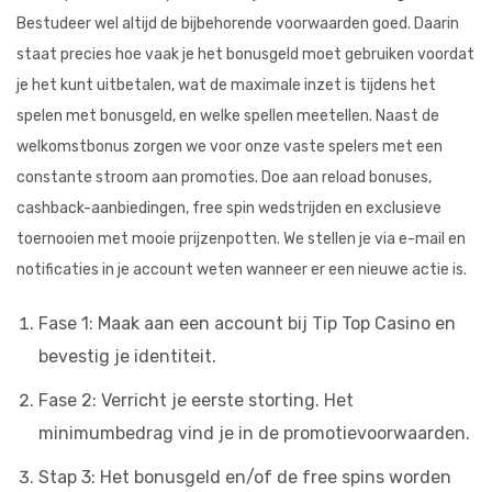
Bestudeer wel altijd de bijbehorende voorwaarden goed. Daarin
staat precies hoe vaak je het bonusgeld moet gebruiken voordat
je het kunt uitbetalen, wat de maximale inzet is tijdens het
spelen met bonusgeld, en welke spellen meetellen. Naast de
welkomstbonus zorgen we voor onze vaste spelers met een
constante stroom aan promoties. Doe aan reload bonuses,
cashback-aanbiedingen, free spin wedstrijden en exclusieve
toernooien met mooie prijzenpotten. We stellen je via e-mail en
notificaties in je account weten wanneer er een nieuwe actie is.
Fase 1: Maak aan een account bij Tip Top Casino en
bevestig je identiteit.
Fase 2: Verricht je eerste storting. Het
minimumbedrag vind je in de promotievoorwaarden.
Stap 3: Het bonusgeld en/of de free spins worden