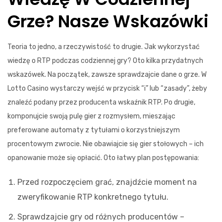
Grze? Nasze Wskazówki
Teoria to jedno, a rzeczywistość to drugie. Jak wykorzystać
wiedzę o RTP podczas codziennej gry? Oto kilka przydatnych
wskazówek. Na początek, zawsze sprawdzajcie dane o grze. W
Lotto Casino wystarczy wejść w przycisk “i” lub “zasady”, żeby
znaleźć podany przez producenta wskaźnik RTP. Po drugie,
komponujcie swoją pulę gier z rozmysłem, mieszając
preferowane automaty z tytułami o korzystniejszym
procentowym zwrocie. Nie obawiajcie się gier stołowych – ich
opanowanie może się opłacić. Oto łatwy plan postępowania:
Przed rozpoczęciem grać, znajdźcie moment na
zweryfikowanie RTP konkretnego tytułu.
Sprawdzajcie gry od różnych producentów –