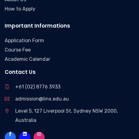
How to Apply
Important Informations
Application Form
Course Fee
Academic Calendar
Contact Us
+61 (02) 8776 3933
admission@linx.edu.au
Level 5, 127 Liverpool St, Sydney NSW 2000,
Australia