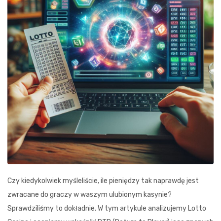
Czy kiedykolwiek myśleliście, ile pieniędzy tak naprawdę jest
zwracane do graczy w waszym ulubionym kasynie?
Sprawdziliśmy to dokładnie. W tym artykule analizujemy Lotto