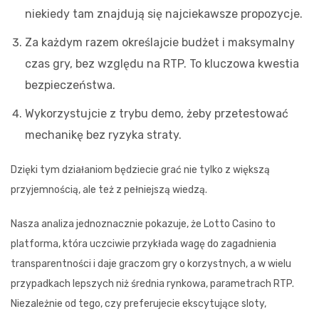
niekiedy tam znajdują się najciekawsze propozycje.
Za każdym razem określajcie budżet i maksymalny
czas gry, bez względu na RTP. To kluczowa kwestia
bezpieczeństwa.
Wykorzystujcie z trybu demo, żeby przetestować
mechanikę bez ryzyka straty.
Dzięki tym działaniom będziecie grać nie tylko z większą
przyjemnością, ale też z pełniejszą wiedzą.
Nasza analiza jednoznacznie pokazuje, że Lotto Casino to
platforma, która uczciwie przykłada wagę do zagadnienia
transparentności i daje graczom gry o korzystnych, a w wielu
przypadkach lepszych niż średnia rynkowa, parametrach RTP.
Niezależnie od tego, czy preferujecie ekscytujące sloty,