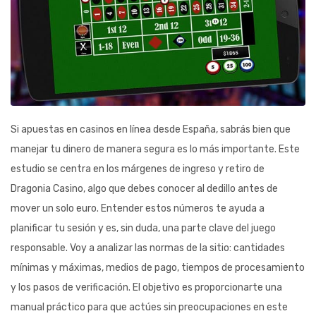
Si apuestas en casinos en línea desde España, sabrás bien que
manejar tu dinero de manera segura es lo más importante. Este
estudio se centra en los márgenes de ingreso y retiro de
Dragonia Casino, algo que debes conocer al dedillo antes de
mover un solo euro. Entender estos números te ayuda a
planificar tu sesión y es, sin duda, una parte clave del juego
responsable. Voy a analizar las normas de la sitio: cantidades
mínimas y máximas, medios de pago, tiempos de procesamiento
y los pasos de verificación. El objetivo es proporcionarte una
manual práctico para que actúes sin preocupaciones en este