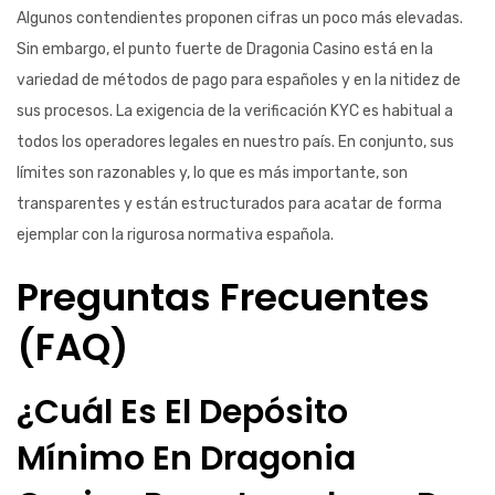
Algunos contendientes proponen cifras un poco más elevadas.
Sin embargo, el punto fuerte de Dragonia Casino está en la
variedad de métodos de pago para españoles y en la nitidez de
sus procesos. La exigencia de la verificación KYC es habitual a
todos los operadores legales en nuestro país. En conjunto, sus
límites son razonables y, lo que es más importante, son
transparentes y están estructurados para acatar de forma
ejemplar con la rigurosa normativa española.
Preguntas Frecuentes
(FAQ)
¿Cuál Es El Depósito
Mínimo En Dragonia