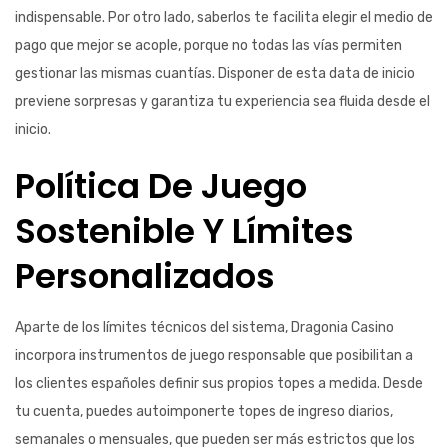
indispensable. Por otro lado, saberlos te facilita elegir el medio de
pago que mejor se acople, porque no todas las vías permiten
gestionar las mismas cuantías. Disponer de esta data de inicio
previene sorpresas y garantiza tu experiencia sea fluida desde el
inicio.
Política De Juego
Sostenible Y Límites
Personalizados
Aparte de los límites técnicos del sistema, Dragonia Casino
incorpora instrumentos de juego responsable que posibilitan a
los clientes españoles definir sus propios topes a medida. Desde
tu cuenta, puedes autoimponerte topes de ingreso diarios,
semanales o mensuales, que pueden ser más estrictos que los