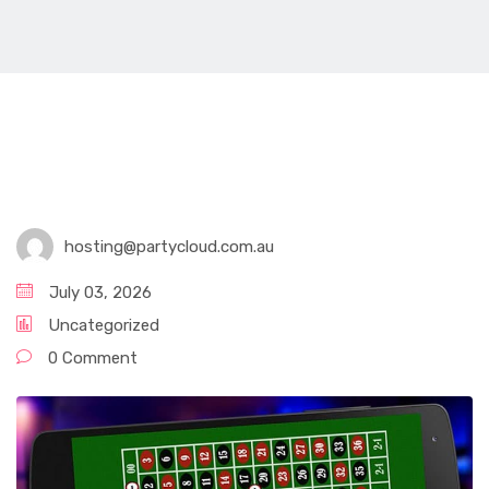
Certificate IV in Disability
Diploma of Community Service
hosting@partycloud.com.au
July 03, 2026
Uncategorized
0 Comment