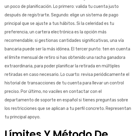
un poco de planificación. Lo primero: valida tu cuenta justo
después de registrarte. Segundo: elige un sistema de pago
principal que se ajuste a tus hábitos. Si la celeridad es tu
preferencia, un cartera electrónica es la opción más
recomendable; si gestionas cantidades significativas, una vía
bancaria puede ser la más idónea. El tercer punto: ten en cuenta
el límite mensual de retiro si has obtenido una racha ganadora
extraordinaria, para poder planificar la retirada en múltiples
retiradas en caso necesario. Lo cuarto: revisa periódicamente el
historial de transacciones de tu cuenta para llevar un control
preciso. Por último, no vaciles en contactar con el
departamento de soporte en español si tienes preguntas sobre
los restricciones que se aplican a tu perfil concreto. Representan
tu principal apoyo.
Límites Y Método De