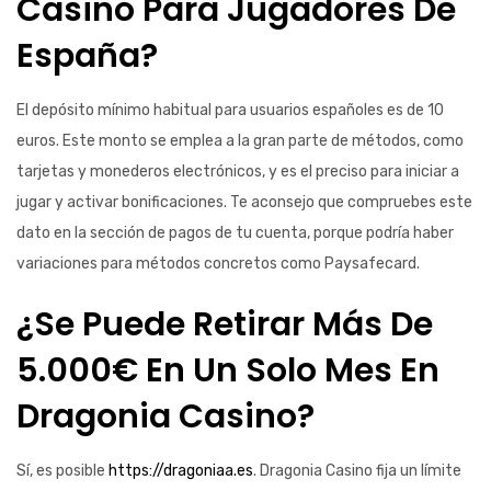
Casino Para Jugadores De
España?
El depósito mínimo habitual para usuarios españoles es de 10
euros. Este monto se emplea a la gran parte de métodos, como
tarjetas y monederos electrónicos, y es el preciso para iniciar a
jugar y activar bonificaciones. Te aconsejo que compruebes este
dato en la sección de pagos de tu cuenta, porque podría haber
variaciones para métodos concretos como Paysafecard.
¿Se Puede Retirar Más De
5.000€ En Un Solo Mes En
Dragonia Casino?
Sí, es posible
https://dragoniaa.es
. Dragonia Casino fija un límite