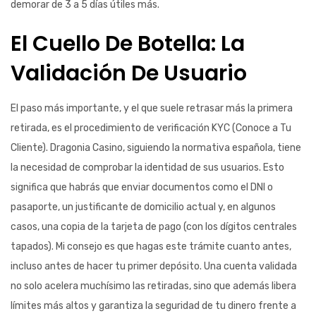
demorar de 3 a 5 días útiles más.
El Cuello De Botella: La
Validación De Usuario
El paso más importante, y el que suele retrasar más la primera
retirada, es el procedimiento de verificación KYC (Conoce a Tu
Cliente). Dragonia Casino, siguiendo la normativa española, tiene
la necesidad de comprobar la identidad de sus usuarios. Esto
significa que habrás que enviar documentos como el DNI o
pasaporte, un justificante de domicilio actual y, en algunos
casos, una copia de la tarjeta de pago (con los dígitos centrales
tapados). Mi consejo es que hagas este trámite cuanto antes,
incluso antes de hacer tu primer depósito. Una cuenta validada
no solo acelera muchísimo las retiradas, sino que además libera
límites más altos y garantiza la seguridad de tu dinero frente a