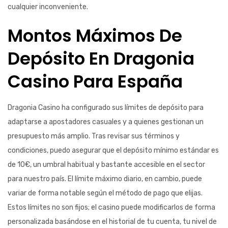
cualquier inconveniente.
Montos Máximos De
Depósito En Dragonia
Casino Para España
Dragonia Casino ha configurado sus límites de depósito para
adaptarse a apostadores casuales y a quienes gestionan un
presupuesto más amplio. Tras revisar sus términos y
condiciones, puedo asegurar que el depósito mínimo estándar es
de 10€, un umbral habitual y bastante accesible en el sector
para nuestro país. El límite máximo diario, en cambio, puede
variar de forma notable según el método de pago que elijas.
Estos límites no son fijos; el casino puede modificarlos de forma
personalizada basándose en el historial de tu cuenta, tu nivel de