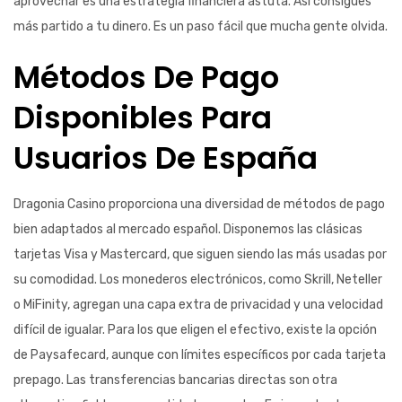
aprovechar es una estrategia financiera astuta. Así consigues
más partido a tu dinero. Es un paso fácil que mucha gente olvida.
Métodos De Pago
Disponibles Para
Usuarios De España
Dragonia Casino proporciona una diversidad de métodos de pago
bien adaptados al mercado español. Disponemos las clásicas
tarjetas Visa y Mastercard, que siguen siendo las más usadas por
su comodidad. Los monederos electrónicos, como Skrill, Neteller
o MiFinity, agregan una capa extra de privacidad y una velocidad
difícil de igualar. Para los que eligen el efectivo, existe la opción
de Paysafecard, aunque con límites específicos por cada tarjeta
prepago. Las transferencias bancarias directas son otra