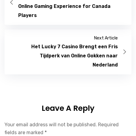
Online Gaming Experience for Canada
Players
Next Article
Het Lucky 7 Casino Brengt een Fris
Tijdperk van Online Gokken naar
Nederland
Leave A Reply
Your email address will not be published.
Required
fields are marked
*