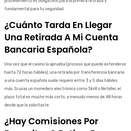
procedimiento es obligatorio para la primera retirada y
fundamental para tu seguridad.
¿Cuánto Tarda En Llegar
Una Retirada A Mi Cuenta
Bancaria Española?
Una vez que el casino la aprueba (proceso que puede extenderse
hasta 72 horas hábiles), una retirada por transferencia bancaria
a una cuenta española suele requerir entre 3 y 5 días hábiles
más. Si usas un monedero electrónico como Skrill o Neteller, el
plazo total es mucho más corto, a menudo menos de 48 horas
desde que la solicitaste.
¿Hay Comisiones Por