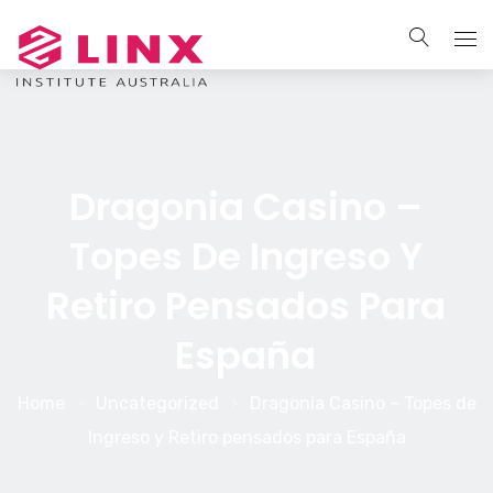
About
Courses
Dragonia Casino –
Topes De Ingreso Y
Partners
Early Childhood Education and Care
Retiro Pensados Para
Student Information
Certificate III in Early Childhood Education and Care
España
Diploma of Early Childhood Education and Care
Apply Now
Aged Care and Community Service
Home
Uncategorized
Dragonia Casino – Topes de
Contact Us
Certificate III in Individual Support
Ingreso y Retiro pensados para España
Certificate IV in Ageing Support