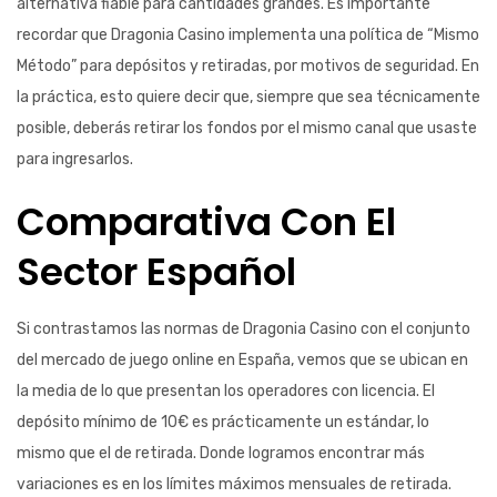
alternativa fiable para cantidades grandes. Es importante
recordar que Dragonia Casino implementa una política de “Mismo
Método” para depósitos y retiradas, por motivos de seguridad. En
la práctica, esto quiere decir que, siempre que sea técnicamente
posible, deberás retirar los fondos por el mismo canal que usaste
para ingresarlos.
Comparativa Con El
Sector Español
Si contrastamos las normas de Dragonia Casino con el conjunto
del mercado de juego online en España, vemos que se ubican en
la media de lo que presentan los operadores con licencia. El
depósito mínimo de 10€ es prácticamente un estándar, lo
mismo que el de retirada. Donde logramos encontrar más
variaciones es en los límites máximos mensuales de retirada.