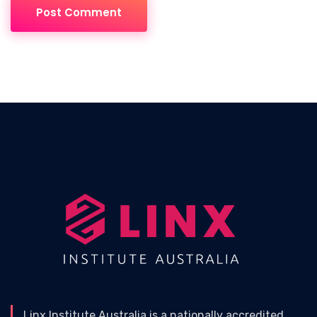
Post Comment
Linx Institute Australia is a nationally accredited