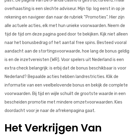
past. De pagina van BetPanda Casino is gestructureerd, maar
overhaasting is een slechte adviseur. Mijn tip: log eerst in op je
rekening en navigeer dan naar de rubriek “Promoties”. Hier zijn
alle actuele acties, elk met hun unieke voorwaarden. Neem de
tijd de tijd om deze pagina goed door te bekijken. Kijk niet alleen
naar het bonusbedrag of het aantal free spins. Besteed vooral
aandacht aan de stortingsvoorwaarde, hoe lang de bonus geldig
is en de inzetvereisten (WR). Voor spelers uit Nederland is een
extra check belangrijk: is erbij dat de bonus beschikbaar is voor
Nederland? Bepaalde acties hebben landrestricties. Klik de
informatie van een veelbelovende bonus en bekijk de complete
voorwaarden. Bij tijd en wijle schuilt de grootste waarde in een
bescheiden promotie met mindere omzetvoorwaarden. Kies
doordacht voor je naar de afrekenpagina gaat.
Het Verkrijgen Van