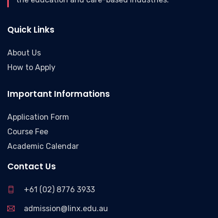
Quick Links
About Us
How to Apply
Important Informations
Application Form
Course Fee
Academic Calendar
Contact Us
+61 (02) 8776 3933
admission@linx.edu.au