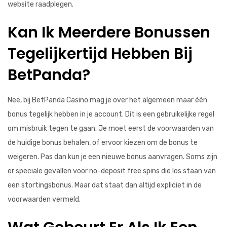
website raadplegen.
Kan Ik Meerdere Bonussen
Tegelijkertijd Hebben Bij
BetPanda?
Nee, bij BetPanda Casino mag je over het algemeen maar één
bonus tegelijk hebben in je account. Dit is een gebruikelijke regel
om misbruik tegen te gaan. Je moet eerst de voorwaarden van
de huidige bonus behalen, of ervoor kiezen om de bonus te
weigeren. Pas dan kun je een nieuwe bonus aanvragen. Soms zijn
er speciale gevallen voor no-deposit free spins die los staan van
een stortingsbonus. Maar dat staat dan altijd expliciet in de
voorwaarden vermeld.