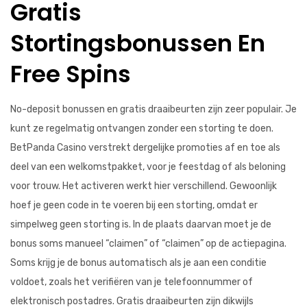
Gratis
Stortingsbonussen En
Free Spins
No-deposit bonussen en gratis draaibeurten zijn zeer populair. Je
kunt ze regelmatig ontvangen zonder een storting te doen.
BetPanda Casino verstrekt dergelijke promoties af en toe als
deel van een welkomstpakket, voor je feestdag of als beloning
voor trouw. Het activeren werkt hier verschillend. Gewoonlijk
hoef je geen code in te voeren bij een storting, omdat er
simpelweg geen storting is. In de plaats daarvan moet je de
bonus soms manueel “claimen” of “claimen” op de actiepagina.
Soms krijg je de bonus automatisch als je aan een conditie
voldoet, zoals het verifiëren van je telefoonnummer of
elektronisch postadres. Gratis draaibeurten zijn dikwijls