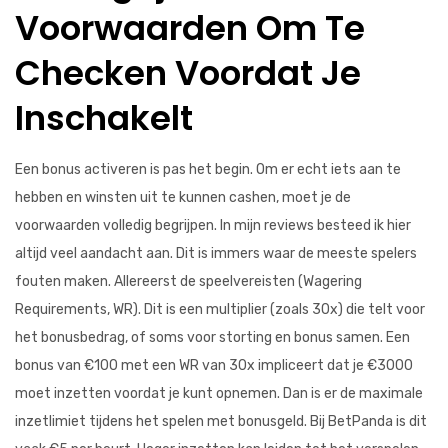
Voorwaarden Om Te
Checken Voordat Je
Inschakelt
Een bonus activeren is pas het begin. Om er echt iets aan te
hebben en winsten uit te kunnen cashen, moet je de
voorwaarden volledig begrijpen. In mijn reviews besteed ik hier
altijd veel aandacht aan. Dit is immers waar de meeste spelers
fouten maken. Allereerst de speelvereisten (Wagering
Requirements, WR). Dit is een multiplier (zoals 30x) die telt voor
het bonusbedrag, of soms voor storting en bonus samen. Een
bonus van €100 met een WR van 30x impliceert dat je €3000
moet inzetten voordat je kunt opnemen. Dan is er de maximale
inzetlimiet tijdens het spelen met bonusgeld. Bij BetPanda is dit