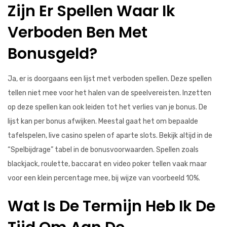
Zijn Er Spellen Waar Ik
Verboden Ben Met
Bonusgeld?
Ja, er is doorgaans een lijst met verboden spellen. Deze spellen
tellen niet mee voor het halen van de speelvereisten. Inzetten
op deze spellen kan ook leiden tot het verlies van je bonus. De
lijst kan per bonus afwijken. Meestal gaat het om bepaalde
tafelspelen, live casino spelen of aparte slots. Bekijk altijd in de
“Spelbijdrage” tabel in de bonusvoorwaarden. Spellen zoals
blackjack, roulette, baccarat en video poker tellen vaak maar
voor een klein percentage mee, bij wijze van voorbeeld 10%.
Wat Is De Termijn Heb Ik De