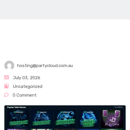
Certificate IV in Disability
Diploma of Community Service
hosting@partycloud.com.au
July 03, 2026
Uncategorized
0 Comment