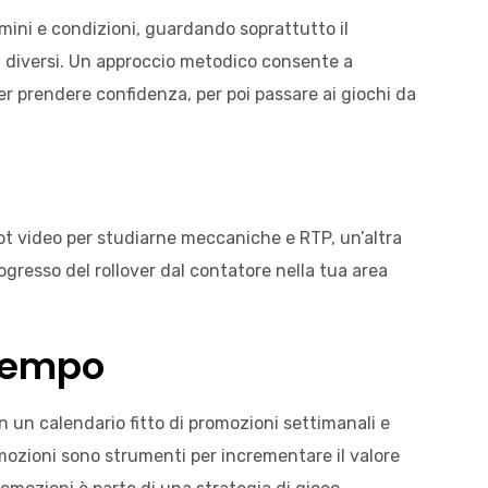
mini e condizioni, guardando soprattutto il
esi diversi. Un approccio metodico consente a
 per prendere confidenza, per poi passare ai giochi da
slot video per studiarne meccaniche e RTP, un’altra
progresso del rollover dal contatore nella tua area
 Tempo
 un calendario fitto di promozioni settimanali e
omozioni sono strumenti per incrementare il valore