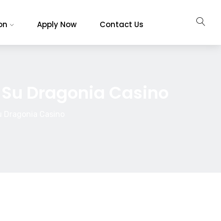
on
Apply Now
Contact Us
ia Su Dragonia Casino
su Dragonia Casino