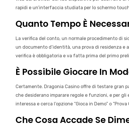
rapidi e un’interfaccia studiata per lo schermo touch
Quanto Tempo È Necessario
La verifica del conto, un normale procedimento di sicu
un documento d’identità, una prova di residenza e a
verifica è obbligatoria e va fatta prima del primo preli
È Possibile Giocare In Mo
Certamente. Dragonia Casino offre di testare gran par
che desiderano imparare regole e funzioni, e per gli 
interessa e cerca l’opzione “Gioca in Demo” o “Prova G
Che Cosa Accade Se Dime