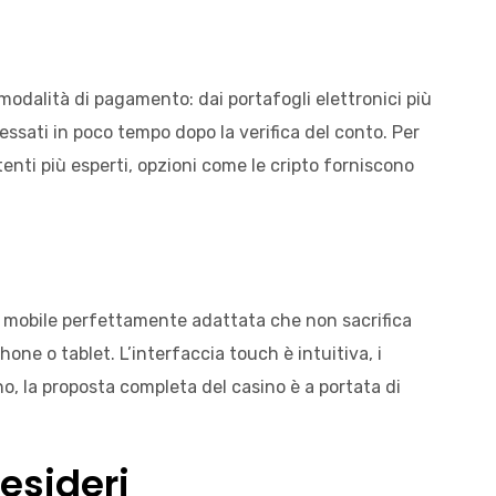
odalità di pagamento: dai portafogli elettronici più
cessati in poco tempo dopo la verifica del conto. Per
tenti più esperti, opzioni come le cripto forniscono
ma mobile perfettamente adattata che non sacrifica
one o tablet. L’interfaccia touch è intuitiva, i
ano, la proposta completa del casino è a portata di
Desideri