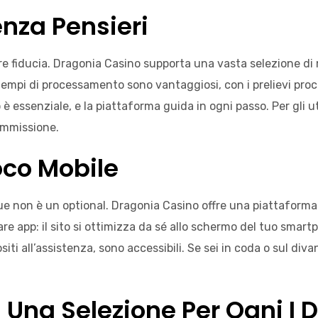
enza Pensieri
e fiducia. Dragonia Casino supporta una vasta selezione di m
. I tempi di processamento sono vantaggiosi, con i prelievi pro
o è essenziale, e la piattaforma guida in ogni passo. Per gli u
ommissione.
oco Mobile
nque non è un optional. Dragonia Casino offre una piattafor
e app: il sito si ottimizza da sé allo schermo del tuo smartph
siti all’assistenza, sono accessibili. Se sei in coda o sul div
: Una Selezione Per Ogni I 