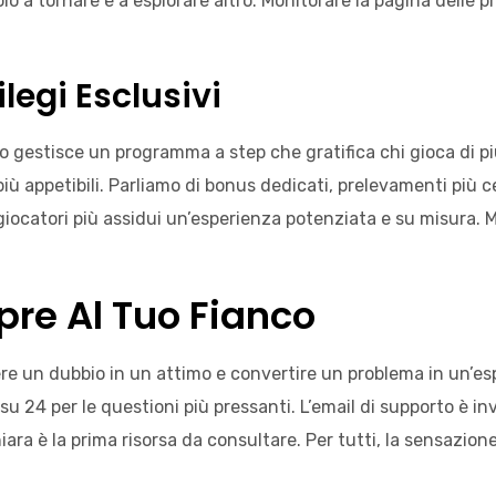
olo a tornare e a esplorare altro. Monitorare la pagina delle 
legi Esclusivi
ino gestisce un programma a step che gratifica chi gioca di 
più appetibili. Parliamo di bonus dedicati, prelevamenti più 
ocatori più assidui un’esperienza potenziata e su misura. M
pre Al Tuo Fianco
re un dubbio in un attimo e convertire un problema in un’e
u 24 per le questioni più pressanti. L’email di supporto è inv
ara è la prima risorsa da consultare. Per tutti, la sensazio