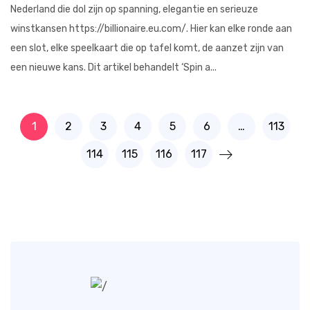
Nederland die dol zijn op spanning, elegantie en serieuze
winstkansen https://billionaire.eu.com/. Hier kan elke ronde aan
een slot, elke speelkaart die op tafel komt, de aanzet zijn van
een nieuwe kans. Dit artikel behandelt ‘Spin a...
1
2
3
4
5
6
…
113
114
115
116
117