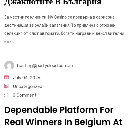
Джакпотите В България
За местните клиенти, NV Casino се превърна в сериозна
дестинация за онлайн залагания. То привлича с огромен
селекция от слот автомати, богати награди и действителни
въз...
hosting@partycloud.com.au
July 04, 2026
Uncategorized
0 Comment
Dependable Platform For
Real Winners In Belgium At