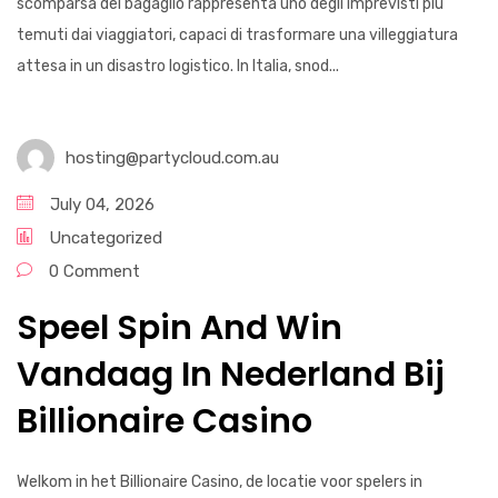
scomparsa del bagaglio rappresenta uno degli imprevisti più
temuti dai viaggiatori, capaci di trasformare una villeggiatura
attesa in un disastro logistico. In Italia, snod...
hosting@partycloud.com.au
July 04, 2026
Uncategorized
0 Comment
Speel Spin And Win
Vandaag In Nederland Bij
Billionaire Casino
Welkom in het Billionaire Casino, de locatie voor spelers in