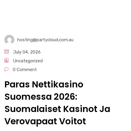
Certificate IV in Disability
Diploma of Community Service
hosting@partycloud.com.au
July 04, 2026
Uncategorized
0 Comment
Paras Nettikasino
Suomessa 2026:
Suomalaiset Kasinot Ja
Verovapaat Voitot