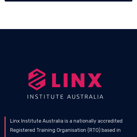
Linx Institute Australia is a nationally accredited
Registered Training Organisation (RTO) based in