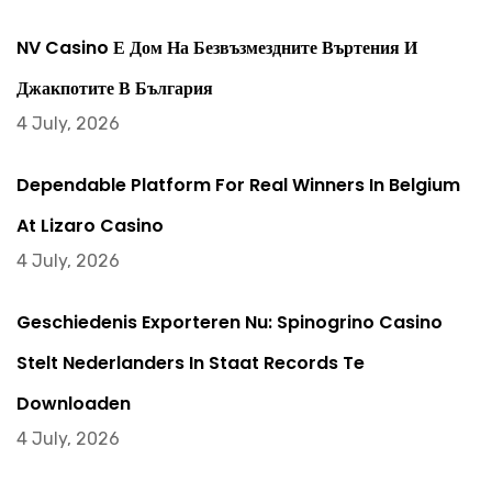
NV Casino Е Дом На Безвъзмездните Въртения И
Джакпотите В България
4 July, 2026
Dependable Platform For Real Winners In Belgium
At Lizaro Casino
4 July, 2026
Geschiedenis Exporteren Nu: Spinogrino Casino
Stelt Nederlanders In Staat Records Te
Downloaden
4 July, 2026